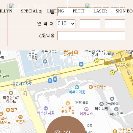
카톡상담
빠른상담
ILLYN
SPECIAL
LIFTING
PETIT
LASER
SKIN B
이 름
연 락 처
상담시술