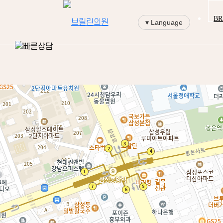
BR
▾ Language